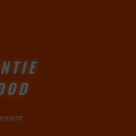
NTIE
OOD
nement