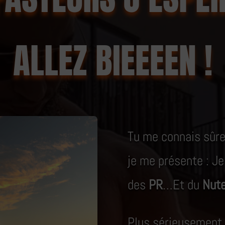
ALLEZ BIEEEEN !
Tu me connais sûre
je me présente : J
des
PR
…Et du
Nute
Plus sérieusement