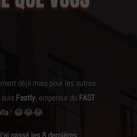
ment déjà mais pour les autres
e suis
Fastly
, empereur du
FAST
lla
! 😂😂😂
j’ai passé les 8 dernières