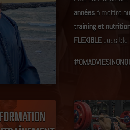
années
à mettre au
training et nutritio
FLEXIBLE
possible 
#OMADVIESINONQU
Promo !