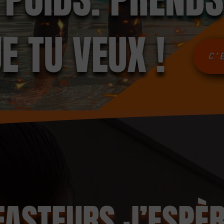
 TU VEUX !
C'
FASTEURS
J’ESPÈ