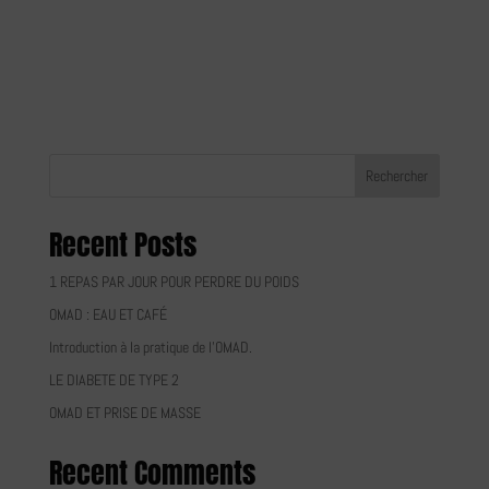
musculation couplée à l’omad (un repas par jour) est-elle
compatible ? Si le jeûne est pratiqué depuis l’époque antique que ce
soit dans le cadre spirituel ou tout simplement par choix de vie, il
n’en...
Rechercher
Recent Posts
1 REPAS PAR JOUR POUR PERDRE DU POIDS
OMAD : EAU ET CAFÉ
Introduction à la pratique de l’OMAD.
LE DIABETE DE TYPE 2
OMAD ET PRISE DE MASSE
Recent Comments