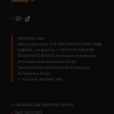
Instagram
TikTok
@fastlyfood_omad
Réponse à @zackicardi JE TE COACH SUR FASTLYFOOD.COM📩
💪🏼OMAD : One Meal A Day = 1 REPAS PAR JOUR/JEÛNE
INTERMITTENT💪🏼
#OMAD
#musculation
#prisedemasse
#ConcurrentTraining
#onemealaday
#maigrir
#jeuneintermittent
#jeûneintermittent
#1repasparjour
#unrepasparjour
#muscu
♬ son original - fastlyfood_omad
1 REPAS PAR JOUR POUR PERDRE DU POIDS
OMAD : EAU ET CAFÉ