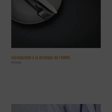
Introduction à la pratique de l’OMAD.
Articles
Introduction à la pratique de l’OMAD Et si nous pouvions maîtriser
notre poids en mangeant ce que nous voulons ? C’est ce que propose
le nouveau mode de vie appelé O.M.A.D ou plus communément one
meal a day (1 repas par jour). Diète salvatrice pour certains et...