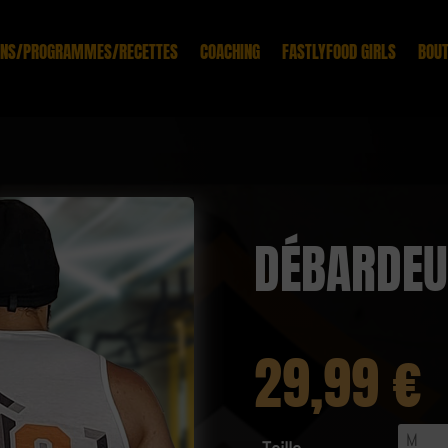
ONS/PROGRAMMES/RECETTES
COACHING
FASTLYFOOD GIRLS
BOUT
DÉBARDEU
29,99
€