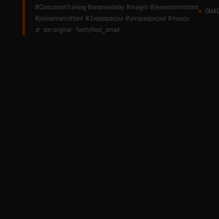
#ConcurrentTraining
#onemealaday
#maigrir
#jeuneintermittent
OMAD
#jeûneintermittent
#1repasparjour
#unrepasparjour
#muscu
♬ son original - fastlyfood_omad