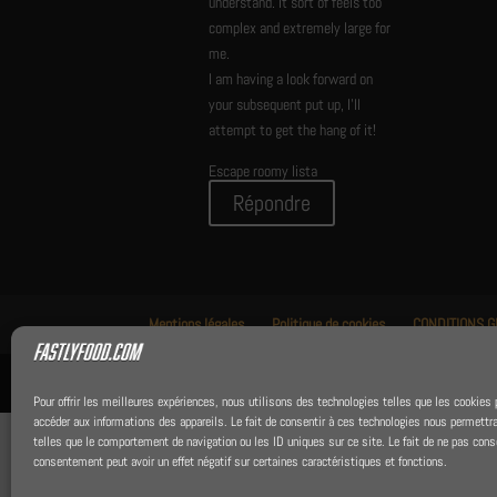
understand. It sort of feels too
complex and extremely large for
me.
I am having a look forward on
your subsequent put up, I’ll
attempt to get the hang of it!
Escape roomy lista
Répondre
Mentions légales
Politique de cookies
CONDITIONS 
Made with love by
MkCréativePartner
Pour offrir les meilleures expériences, nous utilisons des technologies telles que les cookies 
accéder aux informations des appareils. Le fait de consentir à ces technologies nous permettra
telles que le comportement de navigation ou les ID uniques sur ce site. Le fait de ne pas conse
consentement peut avoir un effet négatif sur certaines caractéristiques et fonctions.