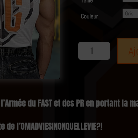
Taille
Couleur
quantité
Aj
de
DÉBARDEUR
"OG"
l’Armée du FAST et des PR en portant la ma
ste de l’OMADVIESINONQUELLEVIE?!