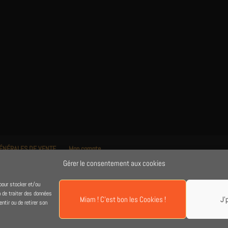
GÉNÉRALES DE VENTE
Mon compte
Gérer le consentement aux cookies
pour stocker et/ou
 de traiter des données
Miam ! C'est bon les Cookies !
J'
ntir ou de retirer son