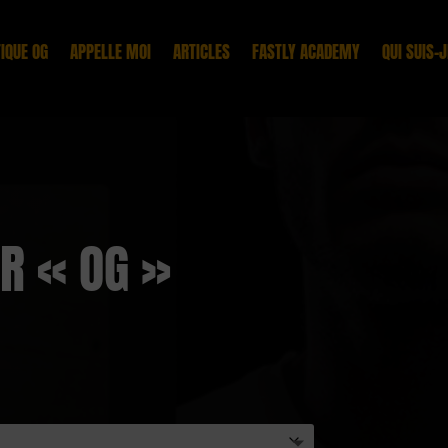
IQUE OG
APPELLE MOI
ARTICLES
FASTLY ACADEMY
QUI SUIS-J
R « OG »