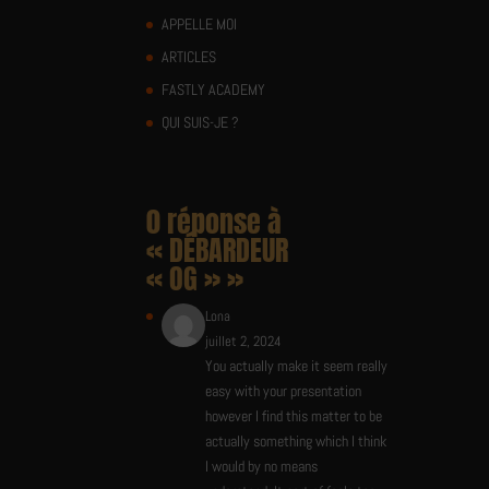
APPELLE MOI
ARTICLES
FASTLY ACADEMY
QUI SUIS-JE ?
0 réponse à
« DÉBARDEUR
« OG » »
Lona
juillet 2, 2024
You actually make it seem really
easy with your presentation
however I find this matter to be
actually something which I think
I would by no means