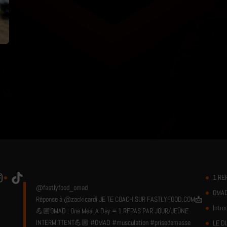
TikTok
1 RE
@fastlyfood_omad
OMAD
Réponse à @zackicardi JE TE COACH SUR FASTLYFOOD.COM📩
Intro
💪🏼OMAD : One Meal A Day = 1 REPAS PAR JOUR/JEÛNE
INTERMITTENT💪🏼
#OMAD
#musculation
#prisedemasse
LE D